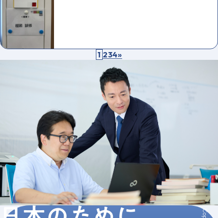
2
3
4
»
1