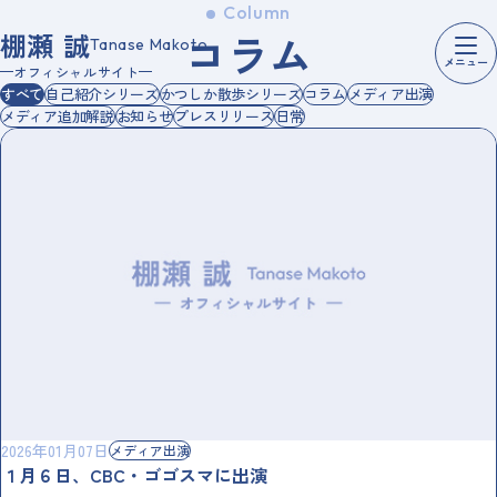
Column
コ
ラ
ム
棚瀬 誠
Tanase Makoto
メニュー
オフィシャルサイト
すべて
自己紹介シリーズ
かつしか散歩シリーズ
コラム
メディア出演
メディア追加解説
お知らせ
プレスリリース
日常
2026年01月07日
メディア出演
１月６日、CBC・ゴゴスマに出演