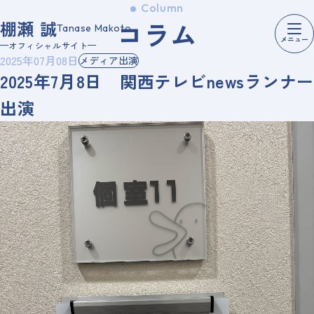
Column
コ
ラ
ム
棚瀬 誠
Tanase Makoto
メニュー
オフィシャルサイト
2025年07月08日
メディア出演
2025年7月8日 関西テレビnewsランナー
出演