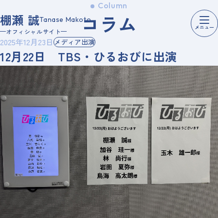
Column
コ
ラ
ム
棚瀬 誠
Tanase Makoto
メニュー
オフィシャルサイト
2025年12月23日
メディア出演
12月22日 TBS・ひるおびに出演